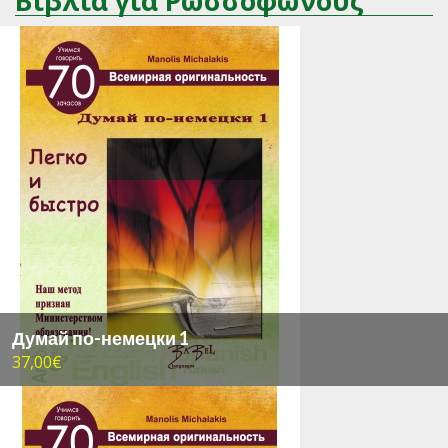
Βιβλία για Ρωσσόφωνους
Думай по-немецки 1
37,00€