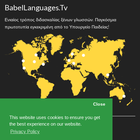
BabelLanguages.Tv
Ενιαίος τρόπος διδασκαλίας ξένων γλωσσών. Παγκόσμια
πρωτοτυπία εγκεκριμένη από το Υπουργείο Παιδείας!
Close
Close
This website uses cookies to ensure you get
This website uses cookies to ensure you get
the best experience on our website.
the best experience on our website.
info@babellanguages.tv
Privacy Policy
Privacy Policy
(0030) 6944 268270